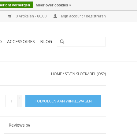
bericht verbergen
Meer over cookies »
0 Artikelen - €0,00
Mijn account / Registreren
O
ACCESSOIRES
BLOG
HOME
/
SEVEN SLOTKABEL (OSP)
+
TOEVOEGEN AAN WINKELWAGEN
-
Reviews
(0)