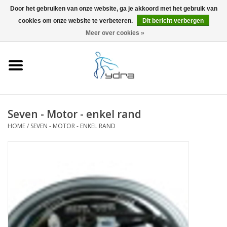
Door het gebruiken van onze website, ga je akkoord met het gebruik van
cookies om onze website te verbeteren.
Dit bericht verbergen
EUR
/
GBP
0 Artikelen - €0,00
Meer over cookies »
Home
Modellen
Waar kopen
Seven - Motor - enkel rand
HOME
/
SEVEN - MOTOR - ENKEL RAND
Info
Accessoires
Blog