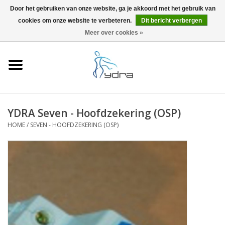
Door het gebruiken van onze website, ga je akkoord met het gebruik van
cookies om onze website te verbeteren.
Dit bericht verbergen
EUR
/
GBP
0 Artikelen - €0,00
Meer over cookies »
Home
Modellen
Waar kopen
YDRA Seven - Hoofdzekering (OSP)
HOME
/
SEVEN - HOOFDZEKERING (OSP)
Info
Accessoires
Blog