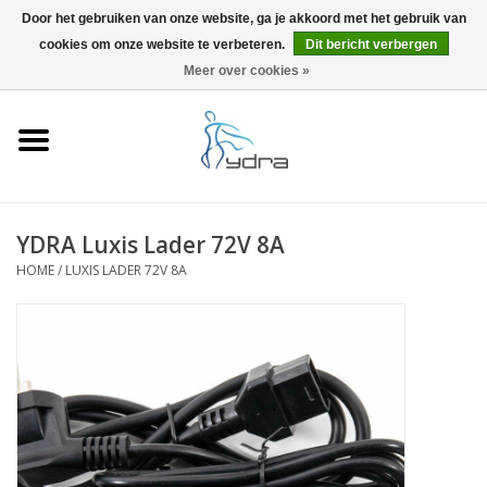
Door het gebruiken van onze website, ga je akkoord met het gebruik van
cookies om onze website te verbeteren.
Dit bericht verbergen
EUR
/
GBP
0 Artikelen - €0,00
Meer over cookies »
Home
Modellen
Waar kopen
YDRA Luxis Lader 72V 8A
HOME
/
LUXIS LADER 72V 8A
Info
Accessoires
Blog