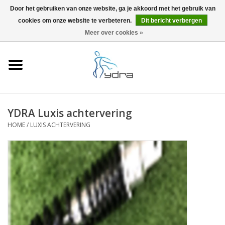
Door het gebruiken van onze website, ga je akkoord met het gebruik van
cookies om onze website te verbeteren.
Dit bericht verbergen
EUR
/
GBP
0 Artikelen - €0,00
Meer over cookies »
Home
Modellen
Waar kopen
YDRA Luxis achtervering
HOME
/
LUXIS ACHTERVERING
Info
Accessoires
Blog