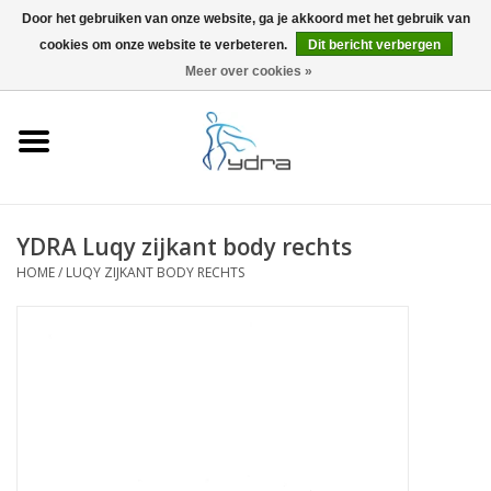
Door het gebruiken van onze website, ga je akkoord met het gebruik van
cookies om onze website te verbeteren.
Dit bericht verbergen
EUR
/
GBP
0 Artikelen - €0,00
Meer over cookies »
Home
Modellen
Waar kopen
YDRA Luqy zijkant body rechts
HOME
/
LUQY ZIJKANT BODY RECHTS
Info
Accessoires
Blog