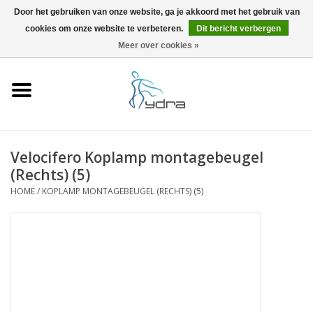
Door het gebruiken van onze website, ga je akkoord met het gebruik van
cookies om onze website te verbeteren.
Dit bericht verbergen
EUR
/
GBP
0 Artikelen - €0,00
Meer over cookies »
Home
Modellen
Waar kopen
Velocifero Koplamp montagebeugel
(Rechts) (5)
Info
HOME
/
KOPLAMP MONTAGEBEUGEL (RECHTS) (5)
Accessoires
Blog