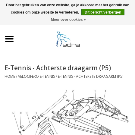
Door het gebruiken van onze website, ga je akkoord met het gebruik van
cookies om onze website te verbeteren.
Dit bericht verbergen
EUR
/
GBP
0 Artikelen - €0,00
Meer over cookies »
Home
Modellen
Waar kopen
E-Tennis - Achterste draagarm (P5)
HOME
/
VELOCIFERO E-TENNIS
/
E-TENNIS - ACHTERSTE DRAAGARM (P5)
Info
Accessoires
Blog