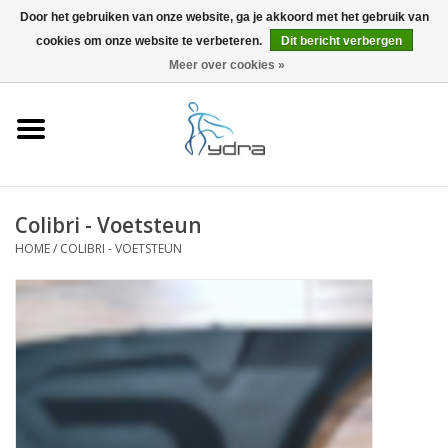
Door het gebruiken van onze website, ga je akkoord met het gebruik van
cookies om onze website te verbeteren.
Dit bericht verbergen
EUR
/
GBP
0 Artikelen - €0,00
Meer over cookies »
Home
Modellen
Waar kopen
Colibri - Voetsteun
HOME
/
COLIBRI - VOETSTEUN
Info
Accessoires
Blog