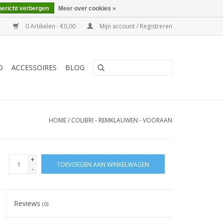
bericht verbergen
Meer over cookies »
0 Artikelen - €0,00
Mijn account / Registreren
O
ACCESSOIRES
BLOG
HOME
/
COLIBRI - REMKLAUWEN - VOORAAN
+
TOEVOEGEN AAN WINKELWAGEN
-
Reviews
(0)