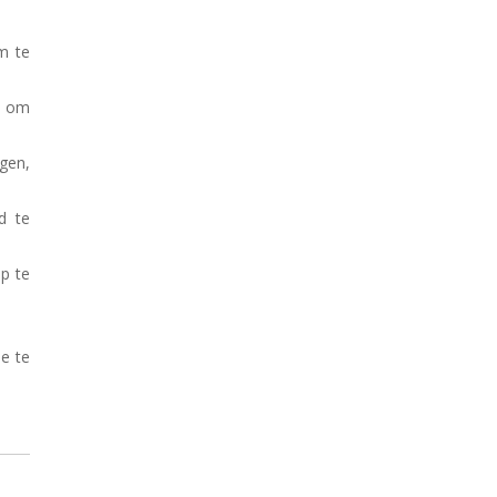
om te
ld om
gen,
d te
op te
de te