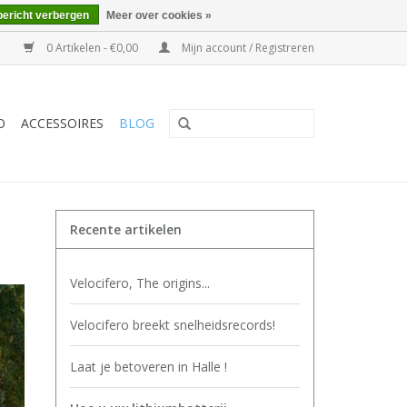
bericht verbergen
Meer over cookies »
0 Artikelen - €0,00
Mijn account / Registreren
O
ACCESSOIRES
BLOG
Recente artikelen
Velocifero, The origins...
Velocifero breekt snelheidsrecords!
Laat je betoveren in Halle !