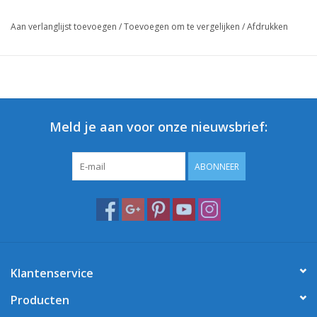
klaar.
Aan verlanglijst toevoegen
/
Toevoegen om te vergelijken
/
Afdrukken
Met zijn solide constructie en veelzijdigheid is deze achterdrager
geschikt voor het monteren van topcases tot en met 32 liter
inhoud. Hierdoor heb je voldoende opbergruimte voor al jouw
essentiële spullen tijdens je ritten. Bevestig je topcase veilig op
de achterdrager of bind je spullen vast met een snelbinder en
Meld je aan voor onze nieuwsbrief:
geniet van een stabiele en evenwichtige rit.
Voeg een vleugje functionaliteit en stijl toe aan jouw retro-
ABONNEER
scooter met deze achterdrager en geniet van de vrijheid om
jouw bagage veilig en gemakkelijk te vervoeren!
Klantenservice
Producten