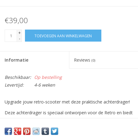
€39,00
+
TOEVOEGEN AAN WINKELWAGEN
-
Informatie
Reviews
(0)
Beschikbaar:
Op bestelling
Levertijd:
4-6 weken
Upgrade jouw retro-scooter met deze praktische achterdrager!
Deze achterdrager is speciaal ontworpen voor de Retro en biedt
een betrouwbare oplossing voor het vervoeren van jouw
bagage. Of je nu boodschappen, persoonlijke spullen of andere
benodigdheden wilt meenemen, deze achterdrager staat voor je