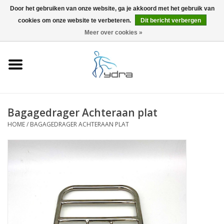
Door het gebruiken van onze website, ga je akkoord met het gebruik van
cookies om onze website te verbeteren.
Dit bericht verbergen
EUR
/
GBP
0 Artikelen - €0,00
Meer over cookies »
Home
Modellen
Waar kopen
Bagagedrager Achteraan plat
HOME
/
BAGAGEDRAGER ACHTERAAN PLAT
Info
Accessoires
Blog