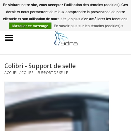
En visitant notre site, vous acceptez l'utilisation des témoins (cookies). Ces
derniers nous permettent de mieux comprendre la provenance de notre
EUR
/
GBP
0 Articles - €0,00
clientèle et son utilisation de notre site, en plus d'en améliorer les fonctions.
Masquer ce message
En savoir plus sur les témoins (cookies) »
Accueil
Modèles
Où acheter
Colibri - Support de selle
ACCUEIL
/
COLIBRI - SUPPORT DE SELLE
Infos
Accessoires
Blog