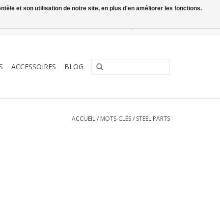
le et son utilisation de notre site, en plus d'en améliorer les fonctions.
0 Articles - €0,00
Mon compte / S'inscrire
S
ACCESSOIRES
BLOG
ACCUEIL
/
MOTS-CLÉS
/
STEEL PARTS