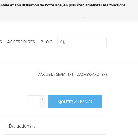
le et son utilisation de notre site, en plus d'en améliorer les fonctions.
0 Articles - €0,00
Mon compte / S'inscrire
S
ACCESSOIRES
BLOG
ACCUEIL
/
SEVEN TFT - DASHBOARD (EP)
+
AJOUTER AU PANIER
-
Évaluations
(0)