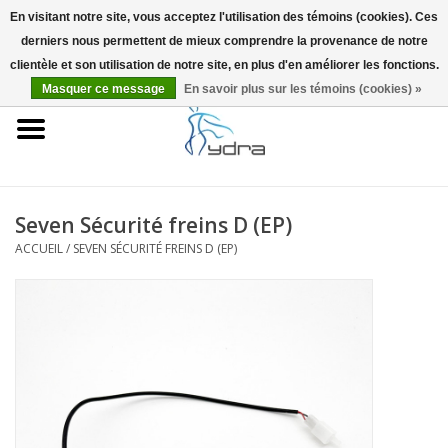
En visitant notre site, vous acceptez l'utilisation des témoins (cookies). Ces
derniers nous permettent de mieux comprendre la provenance de notre
EUR
/
GBP
0 Articles - €0,00
clientèle et son utilisation de notre site, en plus d'en améliorer les fonctions.
Masquer ce message
En savoir plus sur les témoins (cookies) »
Accueil
Modèles
Où acheter
Seven Sécurité freins D (EP)
ACCUEIL
/
SEVEN SÉCURITÉ FREINS D (EP)
Infos
Accessoires
Blog