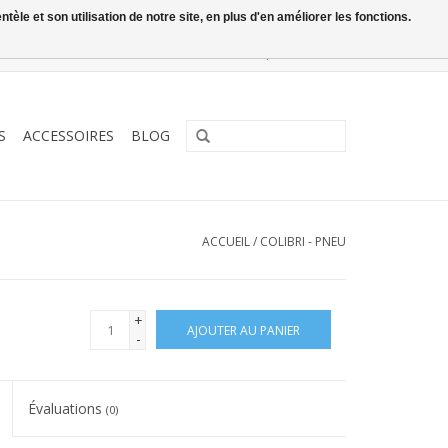
le et son utilisation de notre site, en plus d'en améliorer les fonctions.
0 Articles - €0,00
Mon compte / S'inscrire
S
ACCESSOIRES
BLOG
ACCUEIL
/
COLIBRI - PNEU
+
AJOUTER AU PANIER
-
Évaluations
(0)