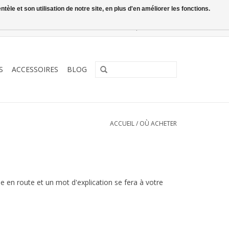
le et son utilisation de notre site, en plus d'en améliorer les fonctions.
0 Articles - €0,00
Mon compte / S'inscrire
S
ACCESSOIRES
BLOG
ACCUEIL
/
OÙ ACHETER
 en route et un mot d'explication se fera à votre