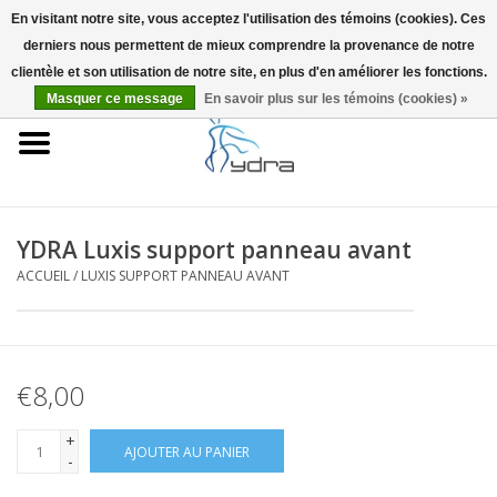
En visitant notre site, vous acceptez l'utilisation des témoins (cookies). Ces
derniers nous permettent de mieux comprendre la provenance de notre
EUR
/
GBP
0 Articles - €0,00
clientèle et son utilisation de notre site, en plus d'en améliorer les fonctions.
Masquer ce message
En savoir plus sur les témoins (cookies) »
Accueil
Modèles
Où acheter
YDRA Luxis support panneau avant
ACCUEIL
/
LUXIS SUPPORT PANNEAU AVANT
Infos
Accessoires
€8,00
Blog
+
AJOUTER AU PANIER
-