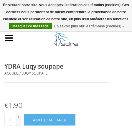
En visitant notre site, vous acceptez l'utilisation des témoins (cookies). Ces
derniers nous permettent de mieux comprendre la provenance de notre
EUR
/
GBP
0 Articles - €0,00
clientèle et son utilisation de notre site, en plus d'en améliorer les fonctions.
Masquer ce message
En savoir plus sur les témoins (cookies) »
Accueil
Modèles
Où acheter
YDRA Luqy soupape
ACCUEIL
/
LUQY SOUPAPE
Infos
Accessoires
€1,90
Blog
+
AJOUTER AU PANIER
-