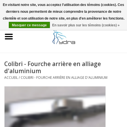
En visitant notre site, vous acceptez l'utilisation des témoins (cookies). Ces
derniers nous permettent de mieux comprendre la provenance de notre
EUR
/
GBP
0 Articles - €0,00
clientèle et son utilisation de notre site, en plus d'en améliorer les fonctions.
Masquer ce message
En savoir plus sur les témoins (cookies) »
Accueil
Modèles
Où acheter
Colibri - Fourche arrière en alliage
d'aluminium
Infos
ACCUEIL
/
COLIBRI - FOURCHE ARRIÈRE EN ALLIAGE D'ALUMINIUM
Accessoires
Blog